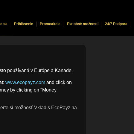
te sa
Prihlásenie
Promoakcie
Platobné možnosti
24/7 Podpora
často používaná v Európe a Kanade.
at:
www.ecopayz.com
and click on
oney by clicking on "Money
erte si možnosť Vklad s EcoPayz na