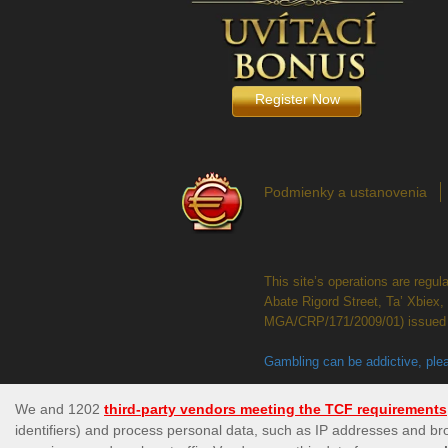
Register Now
Podmienky a ustanovenia
This site’s operations are regu
Abate Rigord Street, Ta’ Xbiex
MGA/CRP/171/2009/01) issued 
Gambling can be addictive, plea
Please note that all game image
be live or available on the logg