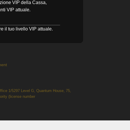
ezione VIP della Cassa,
nti VIP attuale.
il tuo livello VIP attuale.
ment
 Office 1/5297 Level G, Quantum House, 75,
ority (license number