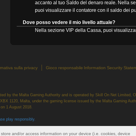
accanto al tuo Saldo del denaro reale. Nella s
puoi visualizzare il contatore con il saldo dei pu
Dove posso vedere il mio livello attuale?
Nella sezione VIP della Cassa, puoi visualizzare 
rmativa sulla privacy
Gioco responsabile
Information Security State
lated by the Malta Gaming Authority and is operated by Skill On Net Limited,
, XBX 1120, Malta, under the gaming license issued by the Malta Gaming Auth
on 1 August 2018.
se play responsibly.