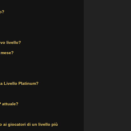
to?
vo livello?
n mese?
 a Livello Platinum?
P attuale?
ai giocatori di un livello più