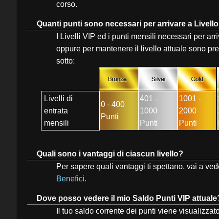
corso.
Quanti punti sono necessari per arrivare a Livell
I Livelli VIP ed i punti mensili necessari per arr
oppure per mantenere il livello attuale sono pres
sotto:
Livelli di
401 -
1001 -
0 - 400
entrata
1000
2000
Punti
mensili
Punti
Punti
Quali sono i vantaggi di ciascun livello?
Per sapere quali vantaggi ti spettano, vai a ve
Benefici
.
Dove posso vedere il mio Saldo Punti VIP attuale
Il tuo saldo corrente dei punti viene visualizza