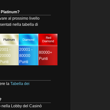
o Platinum?
ivare al prossimo livello
entati nella tabella di
2001 -
20001 -
80000+
20000
80000
Punti
Punti
Punti
dere la
Tabella dei
?
to nella Lobby del Casinò