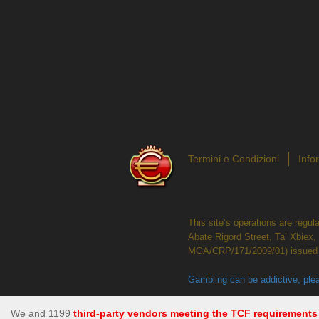
Termini e Condizioni
Info
This site’s operations are regu
Abate Rigord Street, Ta’ Xbiex
MGA/CRP/171/2009/01) issued 
Gambling can be addictive, plea