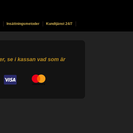
Insättningsmetoder
Kundtjänst 24/7
r, se i kassan vad som är