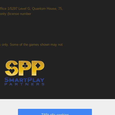
 Office 1/5297 Level G, Quantum House, 75,
ority (license number
oses only. Some of the games shown may not