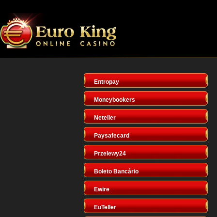
Entropay
Moneybookers
Neteller
Paysafecard
Przelewy24
Boleto Bancário
Ewire
EuTeller