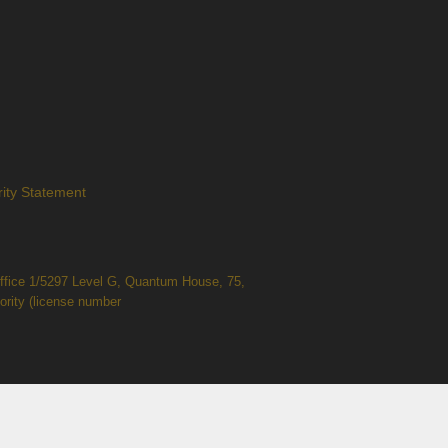
rity Statement
 Office 1/5297 Level G, Quantum House, 75,
ority (license number
oses only. Some of the games shown may not