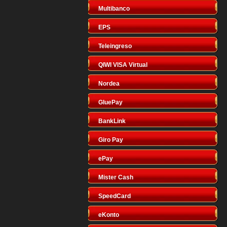
Multibanco
EPS
Teleingreso
QIWI VISA Virtual
Nordea
GluePay
BankLink
Giro Pay
ePay
Mister Cash
SpeedCard
eKonto