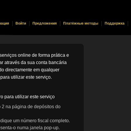
рация
Войти
Предложения
Платёжные методы
Поддержка
erviços online de forma prática e
ar através da sua conta bancária
do directamente em qualquer
ara utilizar este serviço.
 para utilizar este serviço
 2 na página de depósitos do
ique um número fiscal completo.
esenta-o numa janela pop-up.