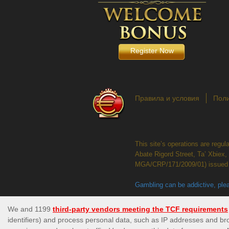
Register Now
Правила и условия
Поли
This site’s operations are regu
Abate Rigord Street, Ta’ Xbiex
MGA/CRP/171/2009/01) issued 
Gambling can be addictive, plea
Please note that all game image
be live or available on the logg