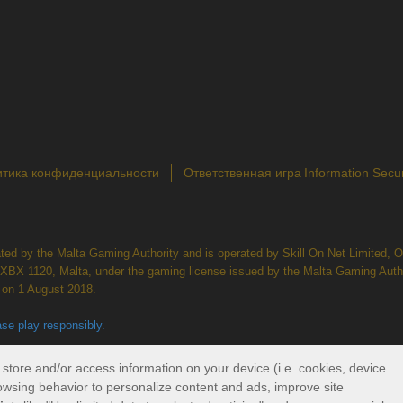
тика конфиденциальности
Ответственная игра
Information Secu
lated by the Malta Gaming Authority and is operated by Skill On Net Limited,
, XBX 1120, Malta, under the gaming license issued by the Malta Gaming Auth
on 1 August 2018.
se play responsibly.
s and provider icons displayed on the logout page are for illustrative purp
ed-in platform for your country or account.