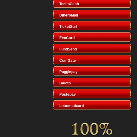
ToditoCash
DineroMail
TicketSurf
EcoCard
FundSend
ComGate
Pugglepay
Baloto
Postepay
Lottomaticard