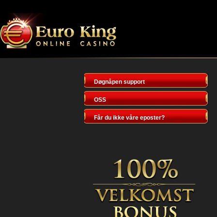
Døgnåpen support
OSS
Får du ikke våre eposter?