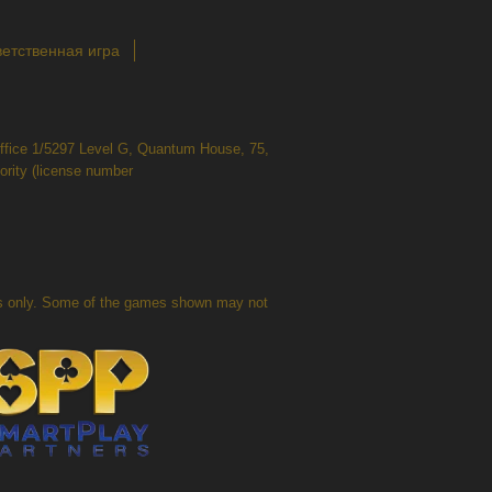
етственная игра
 Office 1/5297 Level G, Quantum House, 75,
ority (license number
oses only. Some of the games shown may not