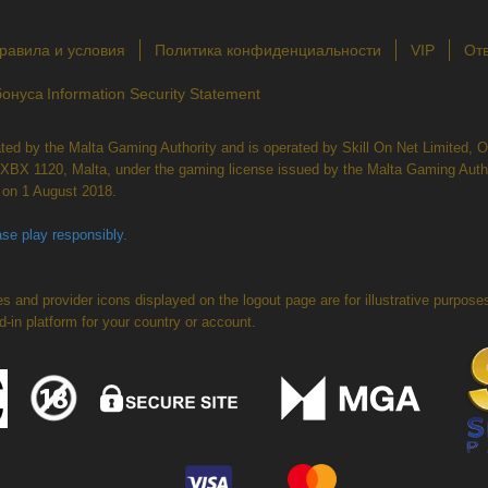
равила и условия
Политика конфиденциальности
VIP
Отв
бонуса
Information Security Statement
lated by the Malta Gaming Authority and is operated by Skill On Net Limited,
, XBX 1120, Malta, under the gaming license issued by the Malta Gaming Auth
on 1 August 2018.
se play responsibly.
s and provider icons displayed on the logout page are for illustrative purp
ed-in platform for your country or account.