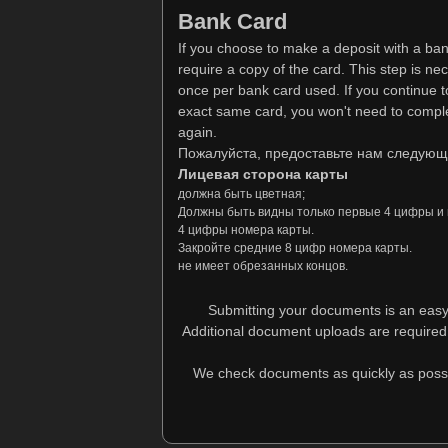
Bank Card
If you choose to make a deposit with a ban
require a copy of the card. This step is ne
once per bank card used. If you continue t
exact same card, you won't need to comple
again.
Пожалуйста, предоставьте нам следующ
Лицевая сторона карты
должна быть цветная;
Должны быть видны только первые 4 цифры и
4 цифры номера карты.
Закройте средние 8 цифр номера карты.
не имеет обрезанных концов.
Submitting your documents is an easy 
Additional document uploads are required
We check documents as quickly as possible