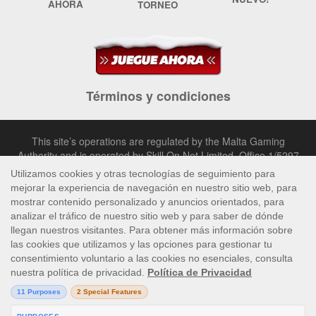
AHORA
TORNEO
Términos y condiciones
This site’s operations are regulated by the Malta Gaming
Authority and is operated by Skill On Net Limited, Office 1/5297
Level G, Quantum House, 75, Abate Rigord Street, Ta’ Xbiex,
XBX 1120, Malta, under the gaming license issued by the Malta
Gaming Authority (license number MGA/CRP/171/2009/01)
issued on 1 August 2018.
Gambling can be addictive, please play responsibly.
Please note that all game images and provider icons displayed on
the logout page are for illustrative purposes only. Some of the
games shown may not be live or available on the logged-in