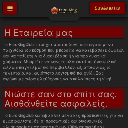
Συνδεθείτε
Η Εταιρεία μας
Το EuroKingClub παρέχει μια επιλογή από αγαπημένα
παιχνίδια του κόσμου που μπορείτε να κατεβάσετε δωρεάν
και να παίξετε για διασκέδαση ή για πραγματικά
χρήματα. Μπορείτε να κάνετε όλα αυτά σε ένα φιλικό
αλλά επαγγελματικό περιβάλλον, αξιοποιώντας το
τελευταίο, και αξιόπιστο λογισμικό παιχνίδι. Σας
αφήνουμε τώρα ελεύθερους να απολαύσετε τη νίκη!
Νιώστε σαν στο σπίτι σας.
Αισθάνθείτε ασφαλείς.
Το EuroKingClub καταβάλλει μεγάλες προσπάθειες για να
εξασφαλιστεί ότι οι προσωπικές και οικονομικές
πληροφορίες σας παραμένουν 100% ασφαλή και